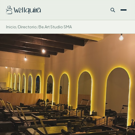
Inicio
/
Directorio
/
Be.Art Studio SMA