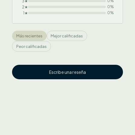
3★
0%
2★
0%
1★
0%
Más recientes
Mejor calificadas
Peor calificadas
Escribe una reseña