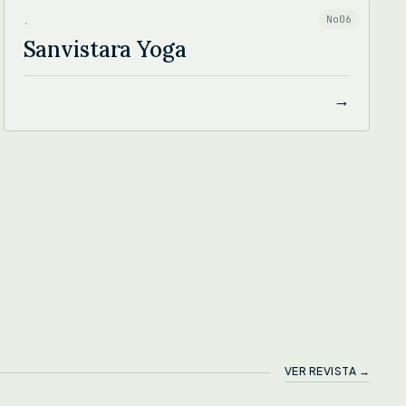
No06
·
Sanvistara Yoga
→
VER REVISTA →