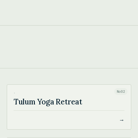
TULUM YOGA RETREAT
No02
·
Tulum Yoga Retreat
→
SUE LAWRENCE PILATES