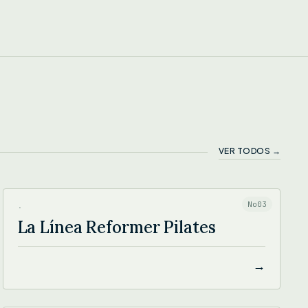
VER TODOS →
LA LÍNEA REFORMER PILATES
No03
·
La Línea Reformer Pilates
→
SANVISTARA YOGA