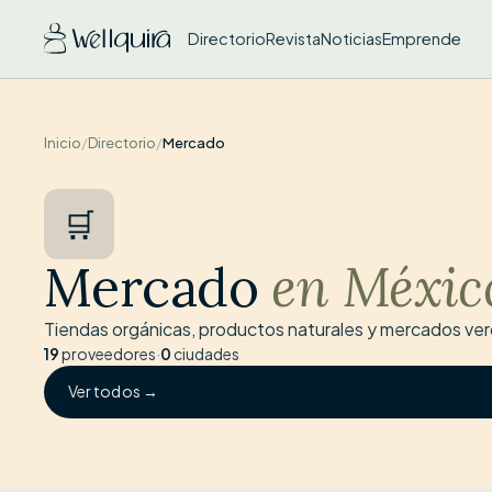
Directorio
Revista
Noticias
Emprende
Inicio
/
Directorio
/
Mercado
🛒
Mercado
en Méxic
Tiendas orgánicas, productos naturales y mercados ve
19
proveedores
·
0
ciudades
Ver todos →