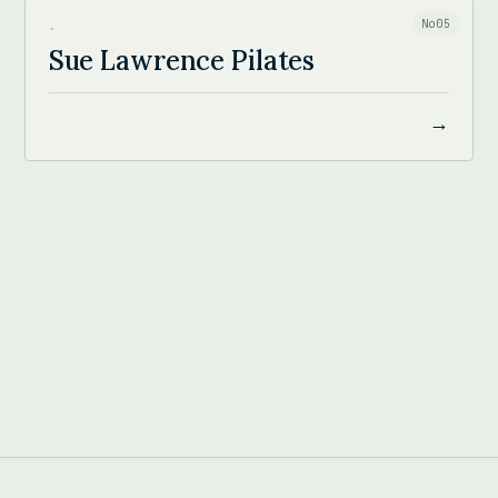
No05
·
Sue Lawrence Pilates
→