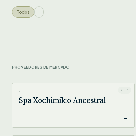
Todos
PROVEEDORES DE MERCADO
SPA XOCHIMILCO ANCESTRAL
No01
·
Spa Xochimilco Ancestral
→
THE YOGA COLLECTIVE