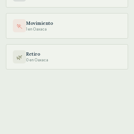
Movimiento
🏃
1 en Oaxaca
Retiro
🌿
0 en Oaxaca