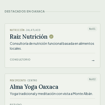
DESTACADOS EN OAXACA
RAÍZ NUTRICIÓN
No01
NUTRICIÓN
·
JALATLACO
Raíz Nutrición
Consultoría de nutrición funcional basada en alimentos
locales.
→
CONSULTORIO
ALMA YOGA OAXACA
No02
MOVIMIENTO
·
CENTRO
Alma Yoga Oaxaca
Yoga tradicional y meditación con vista a Monte Albán.
→
ESTUDIO