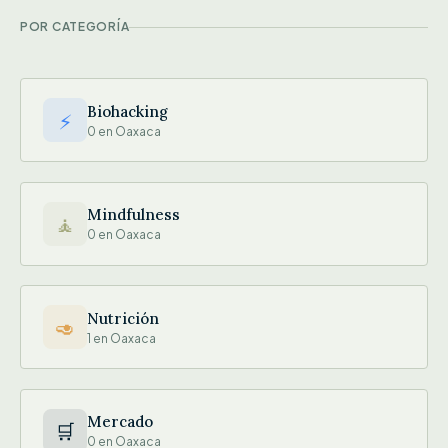
POR CATEGORÍA
Biohacking
⚡
0 en Oaxaca
Mindfulness
🧘
0 en Oaxaca
Nutrición
🥑
1 en Oaxaca
Mercado
🛒
0 en Oaxaca