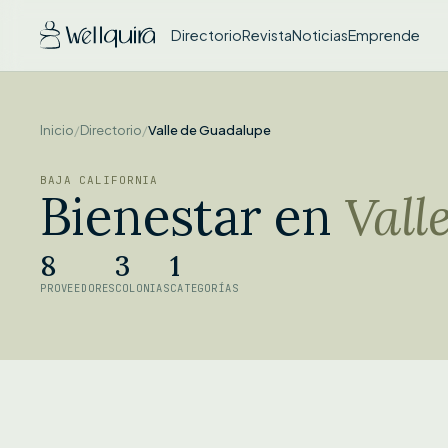
Directorio
Revista
Noticias
Emprende
Inicio
/
Directorio
/
Valle de Guadalupe
BAJA CALIFORNIA
Bienestar en
Vall
8
3
1
PROVEEDORES
COLONIAS
CATEGORÍAS