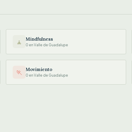
Mindfulness
🧘
0 en Valle de Guadalupe
Movimiento
🏃
0 en Valle de Guadalupe