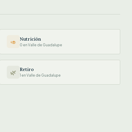
Nutrición
🥑
0 en Valle de Guadalupe
Retiro
🌿
1 en Valle de Guadalupe