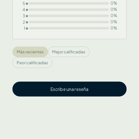
5★
0%
4★
0%
3★
0%
2★
0%
1★
0%
Más recientes
Mejor calificadas
Peor calificadas
Escribe una reseña