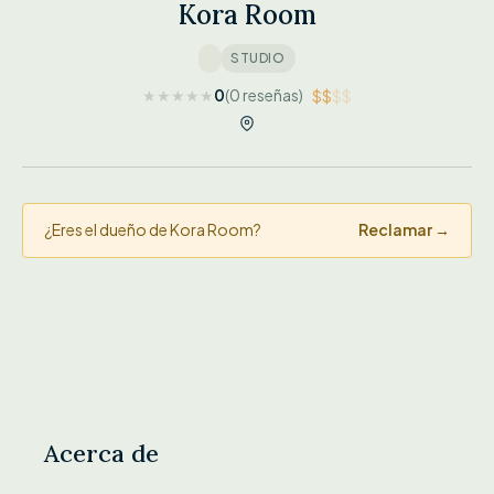
Kora Room
STUDIO
★
★
★
★
★
0
(0 reseñas)
$$
$$
¿Eres el dueño de Kora Room?
Reclamar →
Acerca de