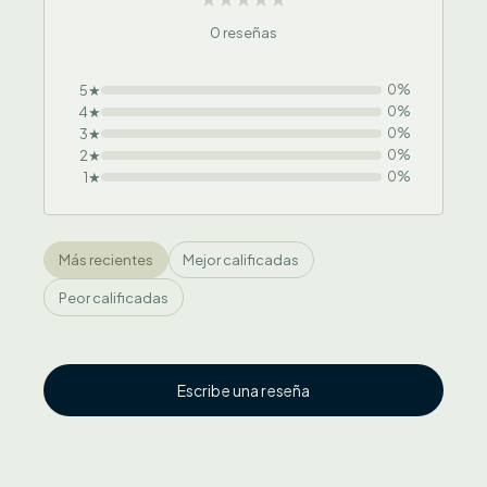
0 reseñas
5★
0%
4★
0%
3★
0%
2★
0%
1★
0%
Más recientes
Mejor calificadas
Peor calificadas
Escribe una reseña