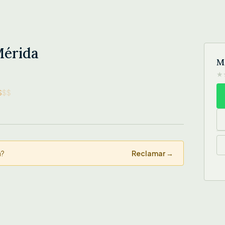
Mérida
M
★
$
$$
a?
Reclamar →