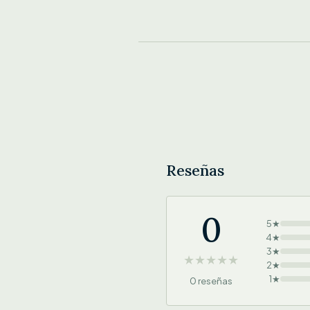
Reseñas
0
5★
4★
3★
★
★
★
★
★
2★
1★
0 reseñas