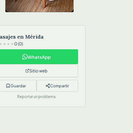
asajes en Mérida
★
★
★
★
0 (0)
WhatsApp
Sitio web
Guardar
Compartir
Reportar un problema