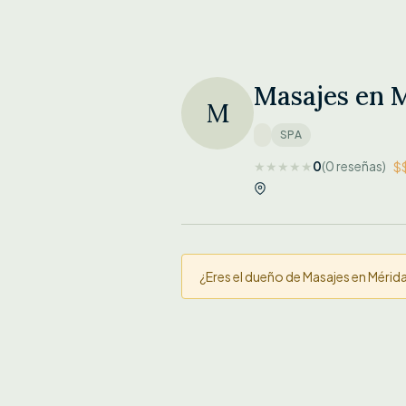
Masajes en 
M
SPA
★
★
★
★
★
0
(0 reseñas)
$
¿Eres el dueño de Masajes en Mérid