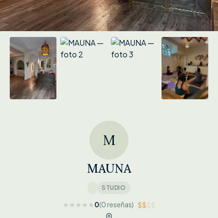
M
MAUNA
STUDIO
★
★
★
★
★
0
(0 reseñas)
$$
$$