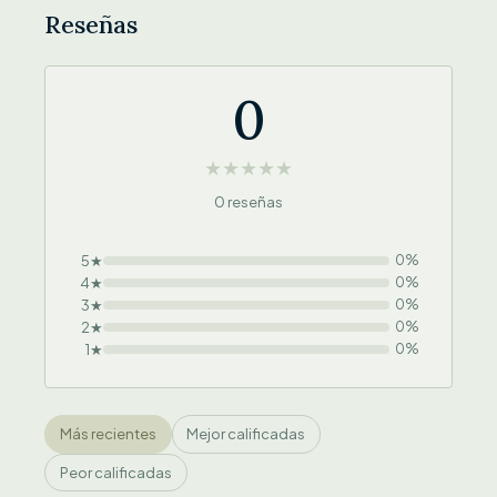
Reseñas
0
★
★
★
★
★
0 reseñas
5★
0%
4★
0%
3★
0%
2★
0%
1★
0%
Más recientes
Mejor calificadas
Peor calificadas