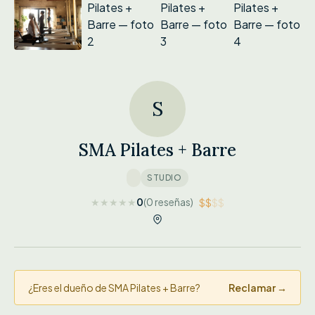
S
SMA Pilates + Barre
STUDIO
★
★
★
★
★
0
(0 reseñas)
$$
$$
¿Eres el dueño de SMA Pilates + Barre?
Reclamar →