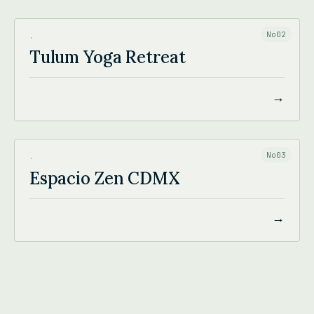
TULUM YOGA RETREAT
No02
·
Tulum Yoga Retreat
→
ESPACIO ZEN CDMX
No03
·
Espacio Zen CDMX
→