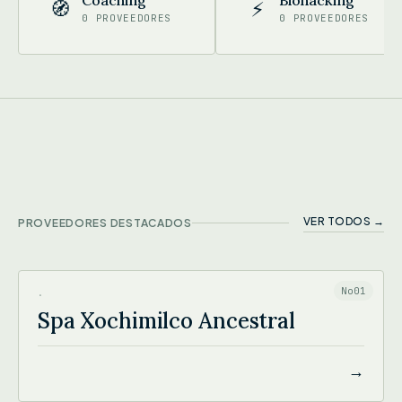
Coaching
Biohacking
🧭
⚡
0 PROVEEDORES
0 PROVEEDORES
VER TODOS →
PROVEEDORES DESTACADOS
SPA XOCHIMILCO ANCESTRAL
No01
·
Spa Xochimilco Ancestral
→