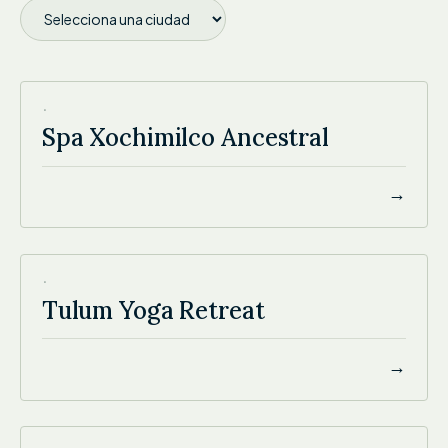
SPA XOCHIMILCO ANCESTRAL
·
Spa Xochimilco Ancestral
→
TULUM YOGA RETREAT
·
Tulum Yoga Retreat
→
ESPACIO ZEN CDMX