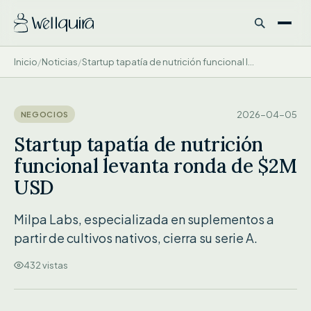
Inicio
/
Noticias
/
Startup tapatía de nutrición funcional l...
STARTUP TAPATÍA DE NUTRICIÓN F...
2026-04-05
NEGOCIOS
Startup tapatía de nutrición
funcional levanta ronda de $2M
USD
Milpa Labs, especializada en suplementos a
partir de cultivos nativos, cierra su serie A.
432 vistas