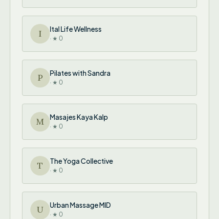
Ital Life Wellness
I
· ★ 0
Pilates with Sandra
P
· ★ 0
Masajes Kaya Kalp
M
· ★ 0
The Yoga Collective
T
· ★ 0
Urban Massage MID
U
· ★ 0