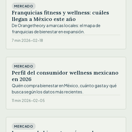
MERCADO
Franquicias fitness y wellness: cuáles
llegan a México este año
De Orangetheory a marcas locales: el mapa de
franquicias de bienestar en expansión.
7 min
·
2026-02-18
IMG
MERCADO
Perfil del consumidor wellness mexicano
en 2026
Quién compra bienestar en México, cuánto gasta y qué
busca según los datos más recientes.
11 min
·
2026-02-05
IMG
MERCADO