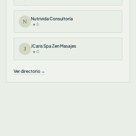
Nutrivida Consultoría
N
· ★ 5
JCaris Spa Zen Masajes
J
· ★ 0
Ver directorio →