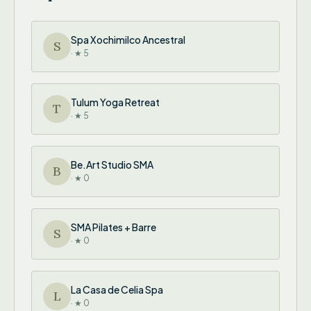
Spa Xochimilco Ancestral
S
· ★ 5
Tulum Yoga Retreat
T
· ★ 5
Be.Art Studio SMA
B
· ★ 0
SMA Pilates + Barre
S
· ★ 0
La Casa de Celia Spa
L
· ★ 0