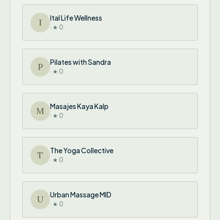
Ital Life Wellness
I
· ★ 0
Pilates with Sandra
P
· ★ 0
Masajes Kaya Kalp
M
· ★ 0
The Yoga Collective
T
· ★ 0
Urban Massage MID
U
· ★ 0