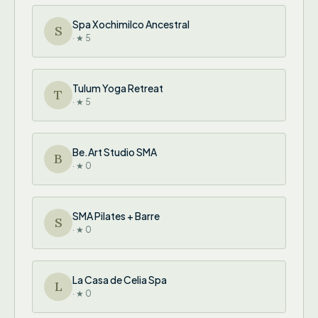
Spa Xochimilco Ancestral
S
· ★ 5
Tulum Yoga Retreat
T
· ★ 5
Be.Art Studio SMA
B
· ★ 0
SMA Pilates + Barre
S
· ★ 0
La Casa de Celia Spa
L
· ★ 0