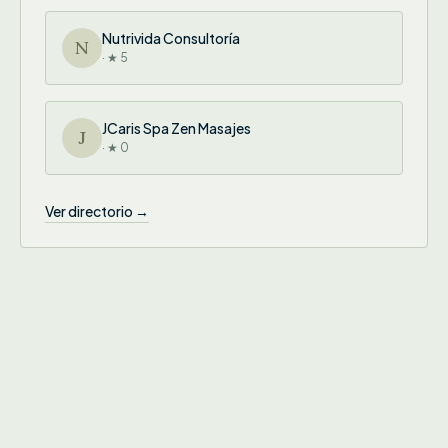
Nutrivida Consultoría
N
· ★ 5
JCaris Spa Zen Masajes
J
· ★ 0
Ver directorio →