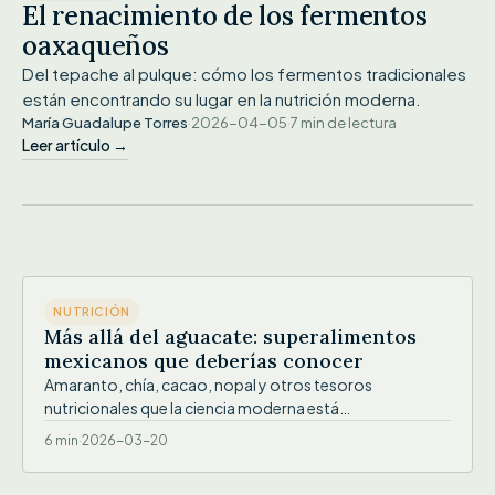
El renacimiento de los fermentos
oaxaqueños
Del tepache al pulque: cómo los fermentos tradicionales
están encontrando su lugar en la nutrición moderna.
María Guadalupe Torres
·
2026-04-05
·
7 min de lectura
Leer artículo →
IMG
NUTRICIÓN
Más allá del aguacate: superalimentos
mexicanos que deberías conocer
Amaranto, chía, cacao, nopal y otros tesoros
nutricionales que la ciencia moderna está
redescubriendo.
6 min
·
2026-03-20
IMG