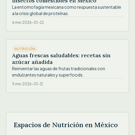
insectos comestibles en México
La entomofagia mexicana como respuesta sustentable
a la crisis global de proteínas.
6 min
·
2026-01-22
IMG
NUTRICIÓN
Aguas frescas saludables: recetas sin
azúcar añadida
Reinventar las aguas de frutas tradicionales con
endulzantes naturales y superfoods.
5 min
·
2026-01-12
Espacios de Nutrición en México