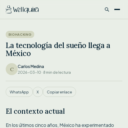
LA TECNOLOGÍA DEL SUEÑO LLEGA A MÉXICO...
BIOHACKING
La tecnología del sueño llega a
México
Carlos Medina
C
2026-03-10 · 8 min de lectura
WhatsApp
X
Copiar enlace
El contexto actual
En los últimos cinco años, México ha experimentado